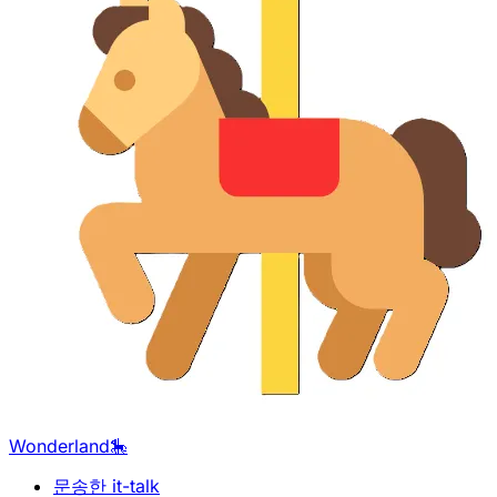
Wonderland🎠
문송한 it-talk