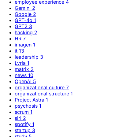
Gemini
2
Google
2
GPT-4o
1
GPT2
3
hacking
2
HR
7
imagen
1
it
13
leadership
3
Lyria
1
matrix
2
news
10
OpenAI
5
organizational culture
7
organizational structure
1
Project Astra
1
psychosis
1
scrum
1
siri
2
spotify
1
startup
3
study
5
VEO
1