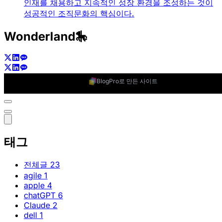
성공적인 조직문화의 핵심이다.
Wonderland🎠
BlogPro로 만든 사이트
태그
전체글
23
agile
1
apple
4
chatGPT
6
Claude
2
dell
1
employee experience
4