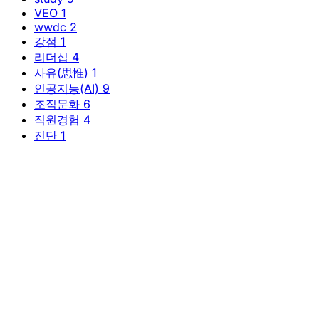
wwdc
2
강점
1
리더십
4
사유(思惟)
1
인공지능(AI)
9
조직문화
6
직원경험
4
진단
1