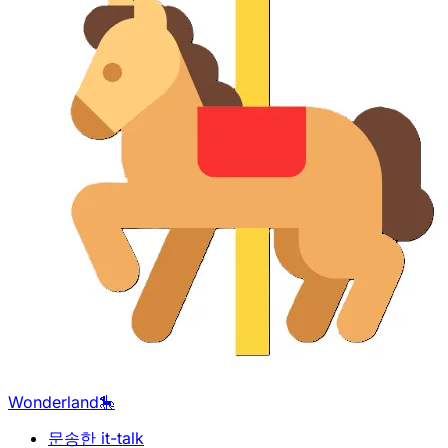
Wonderland🎠
문송한 it-talk