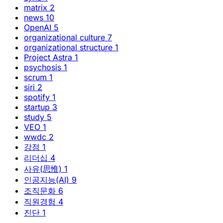
matrix
2
news
10
OpenAI
5
organizational culture
7
organizational structure
1
Project Astra
1
psychosis
1
scrum
1
siri
2
spotify
1
startup
3
study
5
VEO
1
wwdc
2
강점
1
리더십
4
사유(思惟)
1
인공지능(AI)
9
조직문화
6
직원경험
4
진단
1