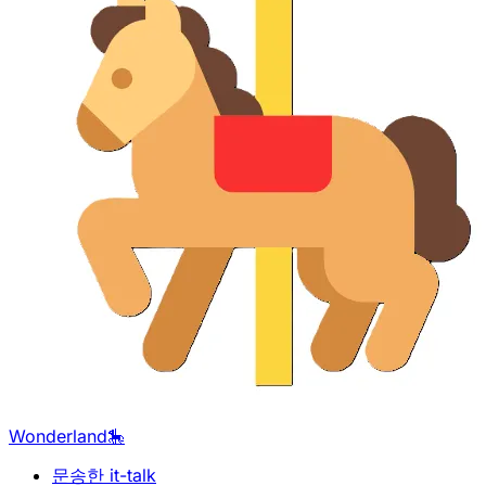
Wonderland🎠
문송한 it-talk