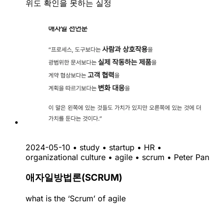
위도 확인을 못하는 실정
2024-05-10
•
study
•
startup
•
HR
•
organizational culture
•
agile
•
scrum
•
Peter Pan
애자일방법론(SCRUM)
what is the ‘Scrum’ of agile