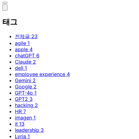
태그
전체글
23
agile
1
apple
4
chatGPT
6
Claude
2
dell
1
employee experience
4
Gemini
2
Google
2
GPT-4o
1
GPT2
3
hacking
2
HR
7
imagen
1
it
13
leadership
3
Lyria
1