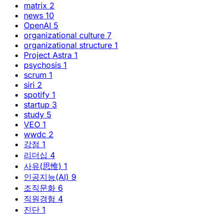
matrix
2
news
10
OpenAI
5
organizational culture
7
organizational structure
1
Project Astra
1
psychosis
1
scrum
1
siri
2
spotify
1
startup
3
study
5
VEO
1
wwdc
2
강점
1
리더십
4
사유(思惟)
1
인공지능(AI)
9
조직문화
6
직원경험
4
진단
1