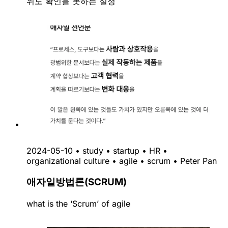
위도 확인을 못하는 실정
2024-05-10
•
study
•
startup
•
HR
•
organizational culture
•
agile
•
scrum
•
Peter Pan
애자일방법론(SCRUM)
what is the ‘Scrum’ of agile