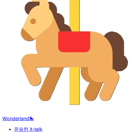
Wonderland🎠
문송한 it-talk