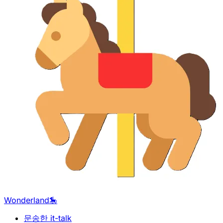
Wonderland🎠
문송한 it-talk