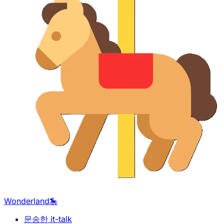
Wonderland🎠
문송한 it-talk