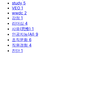
study
5
VEO
1
wwdc
2
강점
1
리더십
4
사유(思惟)
1
인공지능(AI)
9
조직문화
6
직원경험
4
진단
1