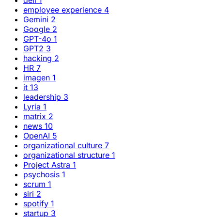
employee experience
4
Gemini
2
Google
2
GPT-4o
1
GPT2
3
hacking
2
HR
7
imagen
1
it
13
leadership
3
Lyria
1
matrix
2
news
10
OpenAI
5
organizational culture
7
organizational structure
1
Project Astra
1
psychosis
1
scrum
1
siri
2
spotify
1
startup
3