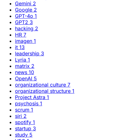
Gemini
2
Google
2
GPT-4o
1
GPT2
3
hacking
2
HR
7
imagen
1
it
13
leadership
3
Lyria
1
matrix
2
news
10
OpenAI
5
organizational culture
7
organizational structure
1
Project Astra
1
psychosis
1
scrum
1
siri
2
spotify
1
startup
3
study
5