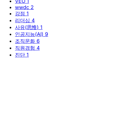
VEO
1
wwdc
2
강점
1
리더십
4
사유(思惟)
1
인공지능(AI)
9
조직문화
6
직원경험
4
진단
1