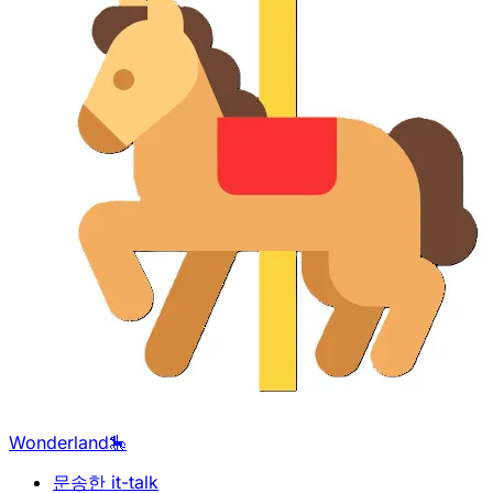
Wonderland🎠
문송한 it-talk