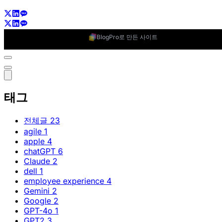
BlogPro로 만든 사이트
태그
전체글
23
agile
1
apple
4
chatGPT
6
Claude
2
dell
1
employee experience
4
Gemini
2
Google
2
GPT-4o
1
GPT2
3