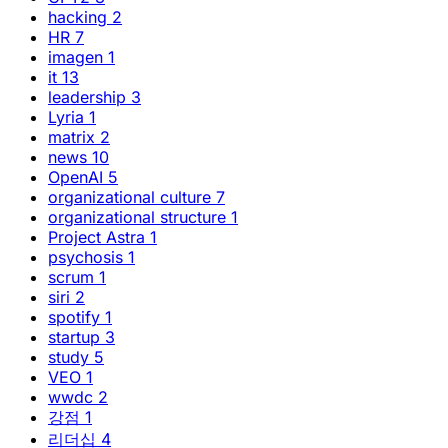
hacking
2
HR
7
imagen
1
it
13
leadership
3
Lyria
1
matrix
2
news
10
OpenAI
5
organizational culture
7
organizational structure
1
Project Astra
1
psychosis
1
scrum
1
siri
2
spotify
1
startup
3
study
5
VEO
1
wwdc
2
강점
1
리더십
4