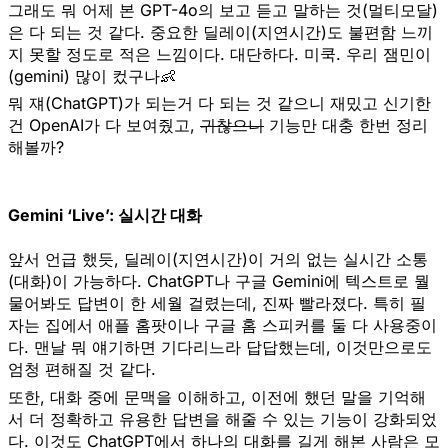
그래도 뭐 어제 본 GPT-4o의
보고 듣고 말하는 것(멀티모달)
은 다 되는 것 같다. 중요한 딜레이(지연시간)도 불편함 느끼
지 못할 정도로 적은 느낌이다. 대단하다. 미쿡. 우리 잼민이
(gemini) 많이 컸구나👶
뭐 쟤(ChatGPT)가 되는거 다 되는 것 같으니 재밌고 신기한
건 OpenAI가 다 보여줬고,
귀찮으니
기능만 대충 한번 정리
해볼까?
Gemini ‘Live’: 실시간 대화
앞서 언급 했듯,
딜레이(지연시간)이 거의 없는 실시간 소통
(대화)
이 가능하다. ChatGPT나 구글 Gemini에 텍스트로 뭘
물어봐도 답변이 한 세월 걸렸는데, 진짜 빨라졌다. 특히 필
자는 집에서 애플 홈팟이나 구글 홈 스피커를 둘 다 사용중이
다. 맨날 뭐 얘기하면 기다리느라 답답했는데, 이것만으로도
엄청 편해질 것 같다.
또한,
대화 중에 문맥을 이해하고, 이전에 했던 말을 기억해
서 더 정확하고 유용한 답변을 해줄 수 있는 기능이 강화
되었
다. 이것도 ChatGPT에서 하나의 대화를 길게 해본 사람은 모