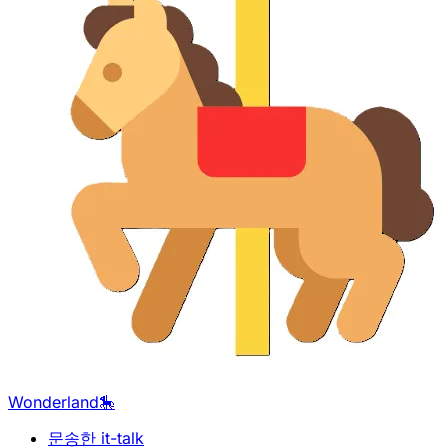
Wonderland🎠
문송한 it-talk